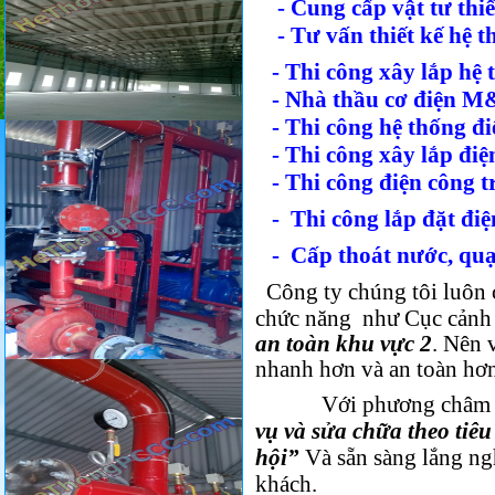
- Cung cấp vật tư thiết
- Tư vấn thiết kế hệ t
- Thi công xây lắp hệ 
- Nhà thầu cơ điện 
- Thi công hệ thống đi
- Thi công xây lắp điệ
- Thi công điện công t
- Thi công lắp đặt điệ
- Cấp thoát nước, quạt
Công ty chúng tôi luôn 
chức năng
như Cục cảnh
an toàn khu vực 2
. Nên 
nhanh hơn và an toàn hơn
V
ới phương châ
vụ và sửa chữa theo tiêu
hội”
Và sẵn sàng lắng ng
khách.