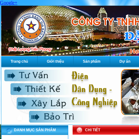
Google+
Trang chủ
Giới thiệu
Sản phẩm
Dự án
DANH MỤC SẢN PHẨM
CHI TIẾT