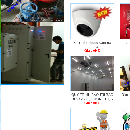
Bảo trì hệ thống camera
bả
quan sát
Giá : VND
QUY TRÌNH BẢO TRÌ BẢO
Bảo t
DƯỠNG HỆ THỐNG ĐIỆN
Giá : VND