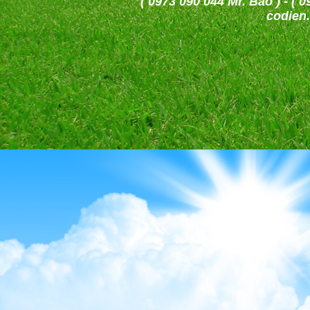
( 0973 090 044 Mr. Bảo )
codien