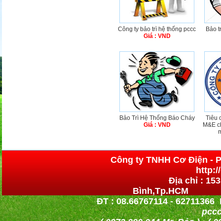
Công ty bảo trì hệ thống pccc
Bảo t
Giá : VND
Bảo Trì Hệ Thống Báo Cháy
Tiêu 
Giá : VND
M&E ch
m
Công ty TNHH Cơ 
http:
Địa chỉ : 15
Bình,Tp.HCM h
ĐT : 08.66767114 - 62711366 
pccc