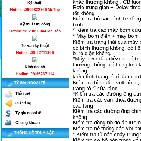
khác thường không , CB luôn
Kỹ thuật
Rơle trung gian + Delay time
Hotline :0909822766 Mr.Thọ
tốt không
Kiểm tra bộ sạc bình tự động
bình.
Kỹ thuật thi công
* Kiểm tra các máy bơm cứ
Hotline :0973090044 Mr. Bảo
* Máy bơm điện + máy bơm 
Kiểm tra trạng thái của máy 
Tư vấn kỹ thuật
có bình thường không, có ti
Hotline :08-62711366
bị rò điện không.
*Máy bơm dầu điêzen: có bị 
thường không, có tiếng kêu l
Kinh doanh
không
Hotline :08-66767.114
kiểm tình trạng rò rỉ dầu nh
Kiểm tra bình đề : volt bình 
TỶ GIÁ NGOẠI TỆ
trạng rò rỉ của bình.
*Kiểm tra các đường ống cứu
Thời tiết
Kiểm tra các van khóa đườn
Giá vàng
các tầng
Kiểm tra các đường ống chín
Tỷ giá ngoại tệ
không
Kiểm tra đồng hồ đo áp lực 
Chứng khoán
Kiểm tra hệ thống các vòi p
THỐNG KÊ TRUY CẬP
* Kiểm tra tủ báo cháy trung 
Kiểm tra sơ bộ bên trong và 