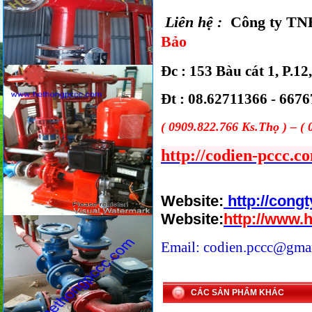
Liên hệ :
Công ty T
Bảo
Đc :
153 Bàu cát 1, P.
Đt : 08.62711366 - 667
( 0909.822.766 Ks.Thọ ) – (
http://codien-pccc.c
Website:
http://cong
Website:
http://www.
Email: codien.pccc@gma
CÁC SẢN PHẨM KHÁC