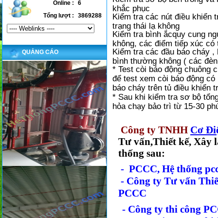
Online :
6
khắc phục
Tổng lượt :
3869288
Kiểm tra các nút điều khiển 
trạng thái lạ không
Kiểm tra bình ắcquy cung ngu
không, các điểm tiếp xúc có t
Kiểm tra các đầu báo cháy , 
QUẢNG CÁO
bình thường không ( các đèn
* Test còi báo động chuông 
để test xem còi báo động có 
báo cháy trên tủ điều khiển 
* Sau khi kiểm tra sơ bộ tổ
hỏa chạy bảo trì từ 15-30 ph
Công ty TNHH
Cơ Đ
Tư vấn,Thiết kế, Xây l
thống sau:
- PCCC
, Hệ thống pc
- Công ty Tư vấn Thi
PCCC
- Công ty thi công PC