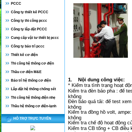
PCCC
Công ty thiết kế PCCC
Công ty thi công pccc
Công ty lắp đặt PCCC
Cung cấp vật tư thiết bị pccc
Công ty bảo trì pccc
Thiết kế cơ điện
Thi công hệ thống cơ điện
Thầu cơ điện M&E
1. Nội dung công việc:
Bảo trì hệ thống cơ điện
* Kiểm tra tình trạng hoạt độ
Lắp đặt hệ thống chống sét
Kiểm tra đèn báo pha : để te
không
Thi công hệ thống điện nhẹ
Đèn báo quá tải: để test xem
Thầu hệ thống cơ điện-lạnh
không
Kiểm tra đồng hồ volt, ampe:
không
HỖ TRỢ TRỰC TUYẾN
Kiểm tra chế độ hoạt động củ
Kiểm tra CB tổng + CB điều