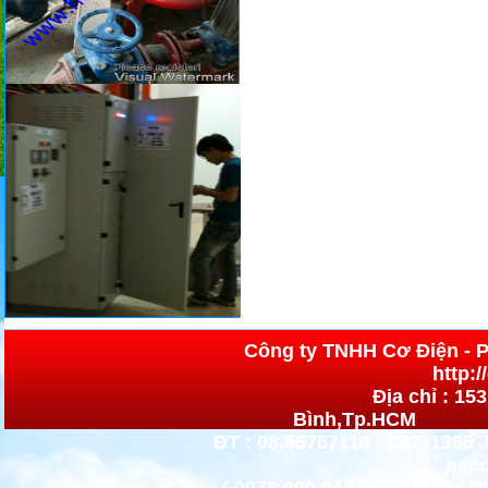
Công ty TNHH Cơ 
http:
Địa chỉ : 15
Bình,Tp.HCM h
ĐT : 08.66767114 - 62711366 
pccc