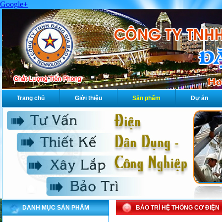
Google+
Trang chủ
Giới thiệu
Sản phẩm
Dự án
DANH MỤC SẢN PHẨM
BẢO TRÌ HỆ THỐNG CƠ ĐIỆN