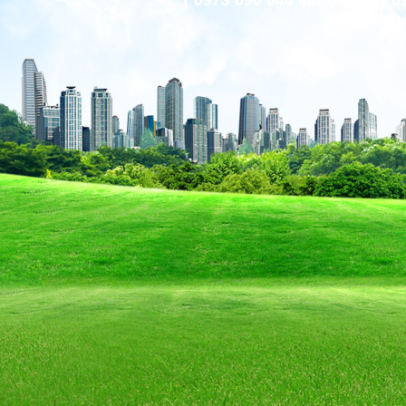
( 0973 090 044 Mr. Bảo )
codien