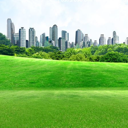
( 0973 090 044 Mr. Bảo )
codien