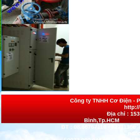
Công ty TNHH Cơ 
http:
Địa chỉ : 15
Bình,Tp.HCM h
ĐT : 08.66767114 - 62711366 
pccc