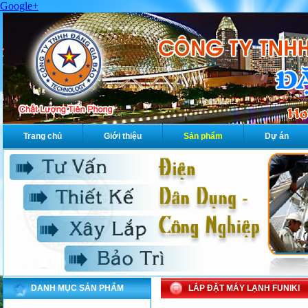
Google+
Trang chủ
Giới thiệu
Sản phẩm
Dự án
DANH MỤC SẢN PHẨM
LẮP ĐẶT MÁY LẠNH FUNIKI