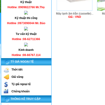
Kỹ thuật
Hotline :0909822766 Mr.Thọ
Máy lạnh âm trần (cassette)...
Má
Giá : VND
Kỹ thuật thi công
Hotline :0973090044 Mr. Bảo
Tư vấn kỹ thuật
Hotline :08-62711366
Kinh doanh
Hotline :08-66767.114
TỶ GIÁ NGOẠI TỆ
Thời tiết
Giá vàng
Tỷ giá ngoại tệ
Chứng khoán
THỐNG KÊ TRUY CẬP