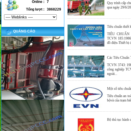
Online :
7
Quy trình cấp c
qua ngày 29/6/20
Tổng lượt :
3868229
Tiêu chuẩn thiết k
QUẢNG CÁO
TIÊU CHUẨN 
TCVN 185:1986 Hệ
đồ điện-Thiết bị đ
Các Tiêu Chuẩn T
TCVN 3743: 1983
công nghiệp TCV
ngoài...
Một số tiêu chuẩ
Tiêu chuẩn an to
bộvà của trạm bi
Bộ thủ tục hành