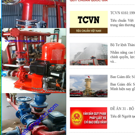
TCVN 6161:199
Tiêu chuẩn Việ
trung tâm thương
Bộ Tư lệnh Thành
Nhằm nâng cao k
chính quyền, lực
và...
Ban Giám đốc Sở
Ban Giám đốc S
Minh hiện nay g
ĐỀ ÁN 31 - B
Tiêu đề Người tạ