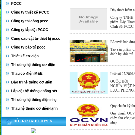
PCCC
Dây thoát hiểm 
Công ty thiết kế PCCC
Công ty TNHH P
Công ty thi công pccc
phẩm Dây Thoát
Cảnh Sát PCCC v
Công ty lắp đặt PCCC
Cung cấp vật tư thiết bị pccc
Bí quyết bán đượ
Công ty bảo trì pccc
Tạo sản phẩm, dị
đánh bại đối thủ.
Thiết kế cơ điện
Thi công hệ thống cơ điện
Thầu cơ điện M&E
Luật số 27/2001
QUỐC HỘI ___
Bảo trì hệ thống cơ điện
NGHĨA VIỆT NA
LUẬT PHÒNG..
Lắp đặt hệ thống chống sét
Thi công hệ thống điện nhẹ
Quy chuẩn kỹ thu
Thầu hệ thống cơ điện-lạnh
Quy chuẩn QCVN
cháy cho các gia
HỖ TRỢ TRỰC TUYẾN
nhà)...