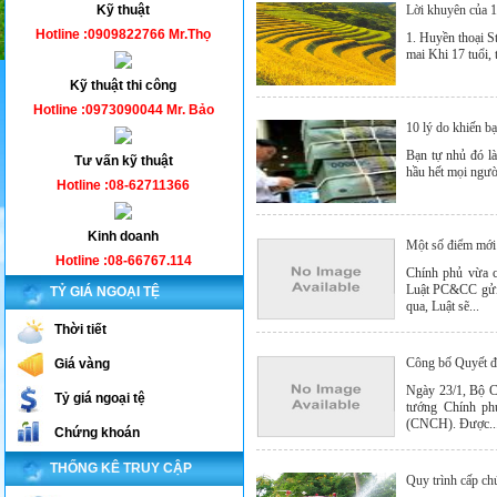
Kỹ thuật
Lời khuyên của 1
Hotline :0909822766 Mr.Thọ
1. Huyền thoại 
mai Khi 17 tuổi, 
Kỹ thuật thi công
Hotline :0973090044 Mr. Bảo
10 lý do khiến b
Bạn tự nhủ đó là
Tư vấn kỹ thuật
hầu hết mọi người
Hotline :08-62711366
Kinh doanh
Một số điểm mới 
Hotline :08-66767.114
Chính phủ vừa c
Luật PC&CC gửi 
TỶ GIÁ NGOẠI TỆ
qua, Luật sẽ...
Thời tiết
Công bố Quyết đ
Giá vàng
Ngày 23/1, Bộ C
Tỷ giá ngoại tệ
tướng Chính ph
(CNCH). Được..
Chứng khoán
THỐNG KÊ TRUY CẬP
Quy trình cấp ch