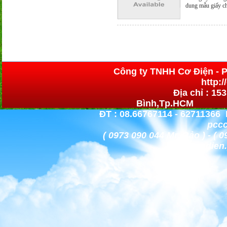
dung mẫu giấy c
Công ty TNHH Cơ 
http:
Địa chỉ : 15
Bình,Tp.HCM h
ĐT : 08.66767114 - 62711366 
pccc
( 0973 090 044 Mr. Bảo )
codien