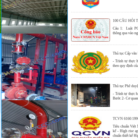
100 CÂU HỎI 
Câu 1: Luật P
thông qua vào ng
Thủ tục Cấp văn 
- Trình tự thực
theo quy định của
Thủ tục Phê duyệ
- Trình tự thực 
Bước 2- Cơ quan, 
TCVN 6160:199
Tiêu chuẩn Việt
kế - High rise a
chuẩn thiết kế Hi