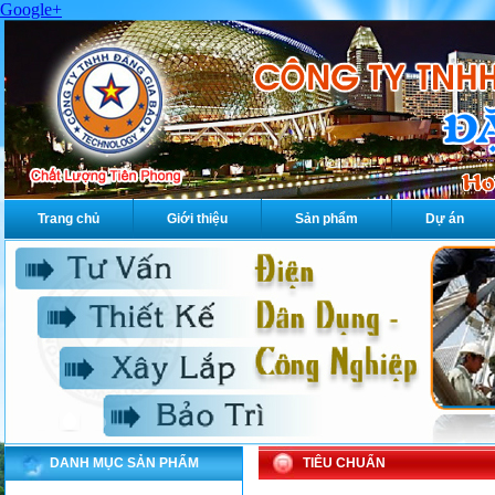
Google+
Trang chủ
Giới thiệu
Sản phẩm
Dự án
DANH MỤC SẢN PHẨM
TIÊU CHUẨN