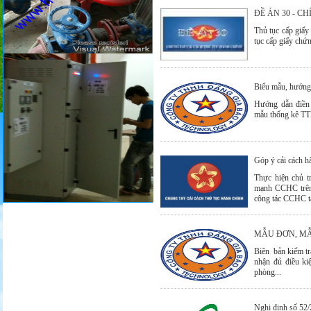
ĐỀ ÁN 30 - C
Thủ tục cấp giấy
tục cấp giấy chứ
Biểu mẫu, hướng
Hướng dẫn điền
mẫu thống kê TT
Góp ý cải cách 
Thực hiện chủ 
mạnh CCHC trên 
công tác CCHC tạ
MẪU ĐƠN, MẪ
Biên bản kiểm tr
nhận đủ điều ki
phòng...
Nghị định số 52