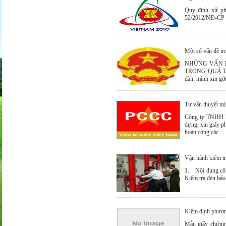
Quy định xử ph
52/2012/NĐ-CP N
Một số vấn đề tro
NHỮNG VẤN Đ
TRONG QUÁ TRÌ
dàn; mình xin gởi
Tư vấn thuyết min
Công ty TNHH P
dựng, xin giấy p
hoàn công các...
Vận hành kiểm tr
1. Nội dung công
Kiểm tra đèn báo 
Kiểm định phươ
Mẫu giấy chứng 