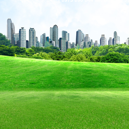
( 0973 090 044 Mr. Bảo )
codien