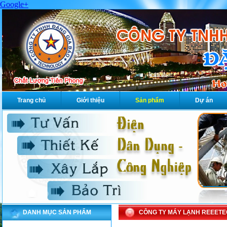
Google+
Trang chủ
Giới thiệu
Sản phẩm
Dự án
DANH MỤC SẢN PHẨM
CÔNG TY MÁY LẠNH REEET