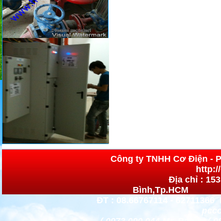
Công ty TNHH Cơ 
http:
Địa chỉ : 15
Bình,Tp.HCM h
ĐT : 08.66767114 - 62711366 
pccc