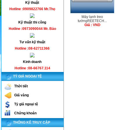
Kỹ thuật
Hotline :0909822766 Mr.Thọ
Máy lạnh treo
tườngREETECH...
Kỹ thuật thi công
Giá : VND
Hotline :0973090044 Mr. Bảo
Tư vấn kỹ thuật
Hotline :08-62711366
Kinh doanh
Hotline :08-66767.114
TỶ GIÁ NGOẠI TỆ
Thời tiết
Giá vàng
Tỷ giá ngoại tệ
Chứng khoán
THỐNG KÊ TRUY CẬP