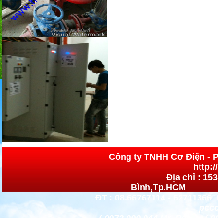
Công ty TNHH Cơ 
http:
Địa chỉ : 15
Bình,Tp.HCM h
ĐT : 08.66767114 - 62711366 
pccc