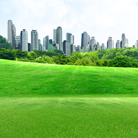
( 0973 090 044 Mr. Bảo )
codien