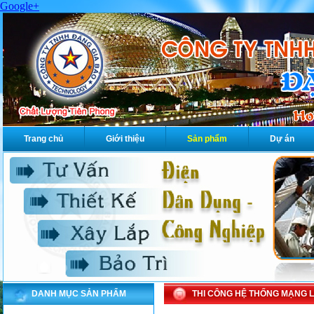
Google+
Trang chủ
Giới thiệu
Sản phẩm
Dự án
DANH MỤC SẢN PHẨM
THI CÔNG HỆ THỐNG MẠNG 