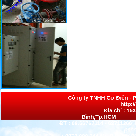
Công ty TNHH Cơ 
http:
Địa chỉ : 15
Bình,Tp.HCM h
ĐT : 08.66767114 - 62711366 
pccc