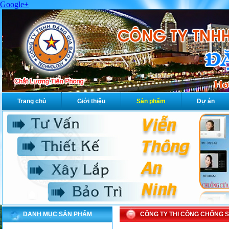
Google+
Trang chủ
Giới thiệu
Sản phẩm
Dự án
DANH MỤC SẢN PHẨM
CÔNG TY THI CÔNG CHỐNG S