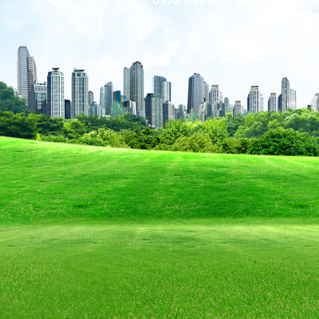
( 0973 090 044 Mr. Bảo )
codien