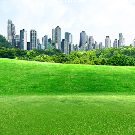
( 0973 090 044 Mr. Bảo )
codien