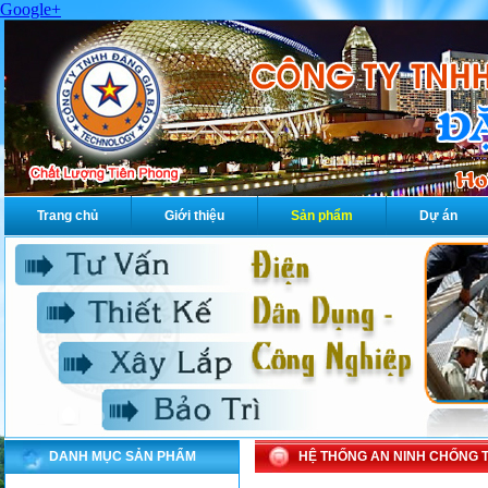
Google+
Trang chủ
Giới thiệu
Sản phẩm
Dự án
DANH MỤC SẢN PHẨM
HỆ THỐNG AN NINH CHỐNG 