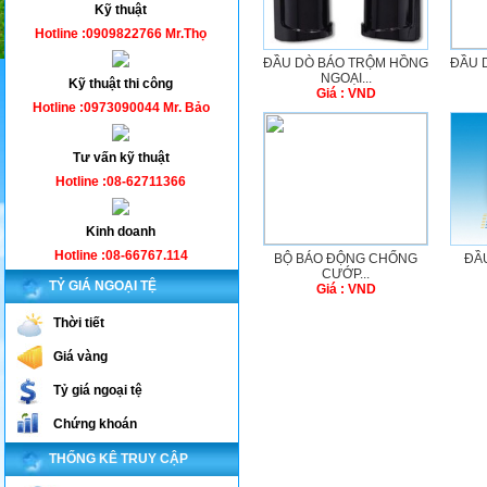
Kỹ thuật
Hotline :0909822766 Mr.Thọ
ĐẦU DÒ BÁO TRỘM HỒNG
ĐẦU 
NGOẠI...
Kỹ thuật thi công
Giá : VND
Hotline :0973090044 Mr. Bảo
Tư vấn kỹ thuật
Hotline :08-62711366
Kinh doanh
Hotline :08-66767.114
BỘ BÁO ĐỘNG CHỐNG
ĐẦ
CƯỚP...
TỶ GIÁ NGOẠI TỆ
Giá : VND
Thời tiết
Giá vàng
Tỷ giá ngoại tệ
Chứng khoán
THỐNG KÊ TRUY CẬP