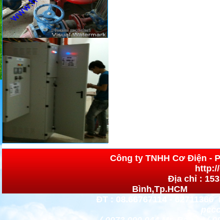
Công ty TNHH Cơ 
http:
Địa chỉ : 15
Bình,Tp.HCM h
ĐT : 08.66767114 - 62711366 
pccc