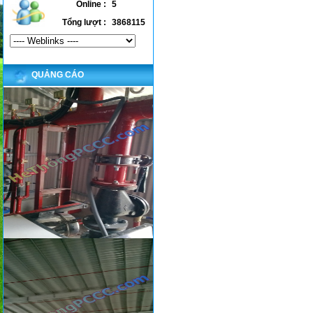
Online :
5
Tổng lượt :
3868115
QUẢNG CÁO