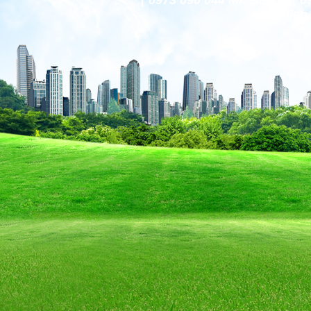
( 0973 090 044 Mr. Bảo )
codien