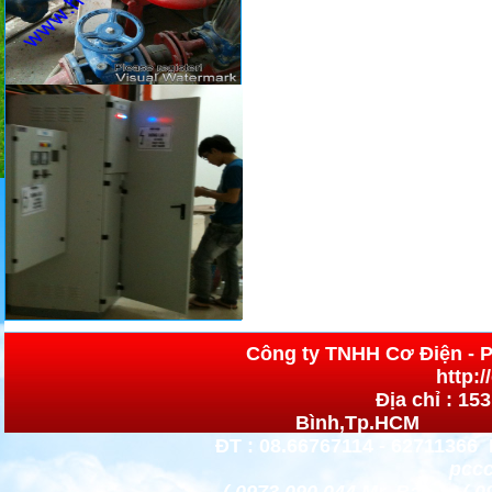
Công ty TNHH Cơ 
http:
Địa chỉ : 15
Bình,Tp.HCM h
ĐT : 08.66767114 - 62711366 
pccc