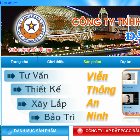
Google+
Trang chủ
Giới thiệu
Sản phẩm
Dự án
DANH MỤC SẢN PHẨM
CÔNG TY LẮP ĐẶT PCCC ĐẦU