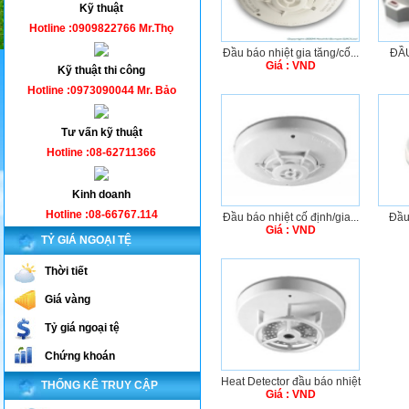
Kỹ thuật
Hotline :0909822766 Mr.Thọ
Đầu báo nhiệt gia tăng/cố...
ĐẦU
Giá : VND
Kỹ thuật thi công
Hotline :0973090044 Mr. Bảo
Tư vấn kỹ thuật
Hotline :08-62711366
Kinh doanh
Hotline :08-66767.114
Đầu báo nhiệt cố định/gia...
Đầu 
Giá : VND
TỶ GIÁ NGOẠI TỆ
Thời tiết
Giá vàng
Tỷ giá ngoại tệ
Chứng khoán
Heat Detector đầu báo nhiệt
THỐNG KÊ TRUY CẬP
Giá : VND