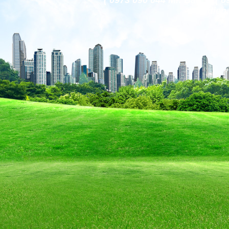
( 0973 090 044 Mr. Bảo )
codien