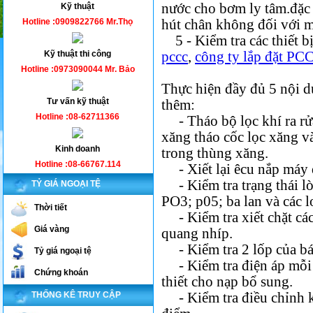
nước cho bơm ly tâm.đặc 
Kỹ thuật
Hotline :0909822766 Mr.Thọ
hút chân không đối với
5 - Kiểm tra các thiết b
Kỹ thuật thi công
pccc
,
công ty lắp đặt PC
Hotline :0973090044 Mr. Bảo
Thực hiện đầy đủ 5 nội d
Tư vấn kỹ thuật
thêm:
Hotline :08-62711366
- Tháo bộ lọc khí ra rửa
xăng tháo cốc lọc xăng và
Kinh doanh
trong thùng xăng
.
Hotline :08-66767.114
- Xiết lại êcu nắp máy
- Kiểm tra trạng thái lò
TỶ GIÁ NGOẠI TỆ
PO3; p05; ba lan và các
Thời tiết
- Kiểm tra xiết chặt các
Giá vàng
quang nhíp
.
- Kiểm tra 2 lốp của bá
Tỷ giá ngoại tệ
- Kiểm tra điện áp mỗi 
Chứng khoán
thiết cho nạp bổ sung
.
THỐNG KÊ TRUY CẬP
- Kiểm tra điều chỉnh kh