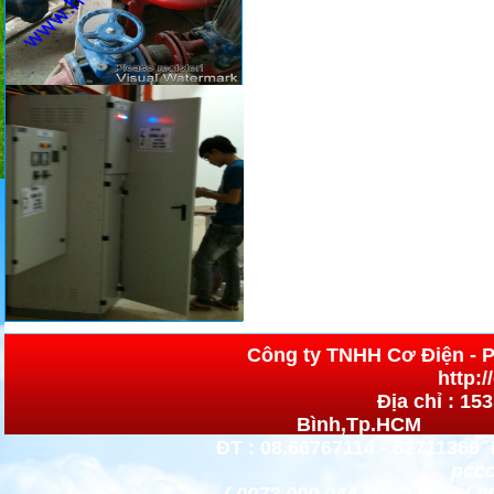
Công ty TNHH Cơ 
http:
Địa chỉ : 15
Bình,Tp.HCM h
ĐT : 08.66767114 - 62711366 
pccc