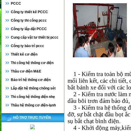
PCCC
Công ty thiết kế PCCC
Công ty thi công pccc
Công ty lắp đặt PCCC
Cung cấp vật tư thiết bị pccc
Công ty bảo trì pccc
Thiết kế cơ điện
Thi công hệ thống cơ điện
Thầu cơ điện M&E
1 - Kiểm tra toàn bộ mũ
mối liên kết, các chi tiết,
Bảo trì hệ thống cơ điện
bắt bánh xe đối với các l
Lắp đặt hệ thống chống sét
2 - Kiểm tra nước làm má
Thi công hệ thống điện nhẹ
dầu bôi trơn đảm bảo đủ,
Thầu hệ thống cơ điện-lạnh
3 - Kiểm tra hệ thống điệ
đỡ, sự bắt chặt đầu bọt ắ
HỖ TRỢ TRỰC TUYẾN
sụ bắt chạt bình điện
.
4 - Khởi động máy,kiểm