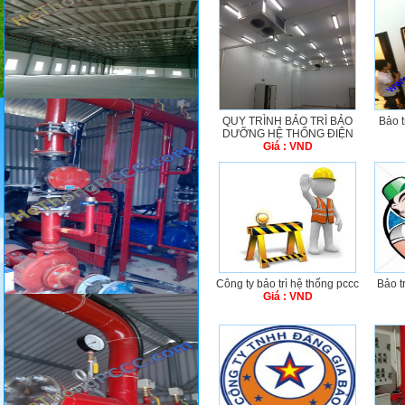
QUY TRÌNH BẢO TRÌ BẢO
Bảo t
DƯỠNG HỆ THỐNG ĐIỆN
Giá : VND
Công ty bảo trì hệ thống pccc
Bảo t
Giá : VND