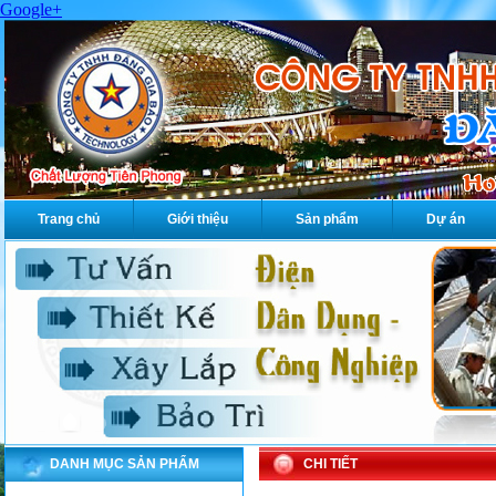
Google+
Trang chủ
Giới thiệu
Sản phẩm
Dự án
DANH MỤC SẢN PHẨM
CHI TIẾT