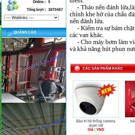
điểm.
Online :
5
- Tháo nến đánh lửa,làm
Tổng lượt :
3870467
chỉnh khe hở của chấu đán
nến đánh lửa
.
- Kiểm tra sự bám chặt 
QUẢNG CÁO
các van khác
.
- Cho máy bơm làm việc
và khả năng hút phun nư
CÁC SẢN PHẨM KHÁC
Bảo trì hệ thống camera
bả
quan sát
Giá : VND