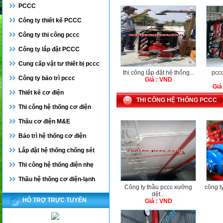
PCCC
Công ty thiết kế PCCC
Công ty thi công pccc
Công ty lắp đặt PCCC
Cung cấp vật tư thiết bị pccc
thi công lắp đặt hệ thống...
pccc
Công ty bảo trì pccc
Giá : VND
Giá
Thiết kế cơ điện
THI CÔNG HỆ THỐNG PCCC
Thi công hệ thống cơ điện
Thầu cơ điện M&E
Bảo trì hệ thống cơ điện
Lắp đặt hệ thống chống sét
Thi công hệ thống điện nhẹ
Thầu hệ thống cơ điện-lạnh
Công ty thầu pccc xưởng
công ty
dệt...
HỖ TRỢ TRỰC TUYẾN
Giá : VND