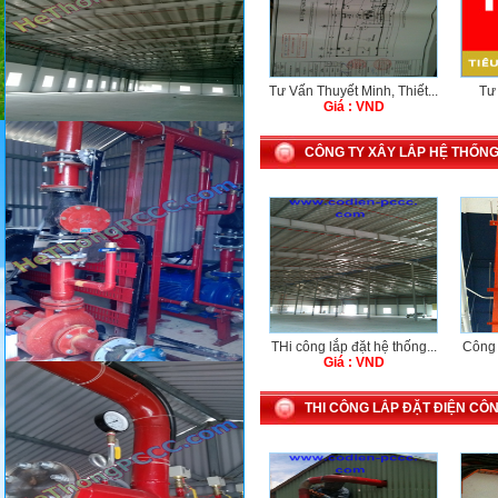
Tư Vấn Thuyết Minh, Thiết...
Tư
Giá : VND
CÔNG TY XÂY LẮP HỆ THỐNG
THi công lắp đặt hệ thống...
Công t
Giá : VND
THI CÔNG LẮP ĐẶT ĐIỆN CÔ