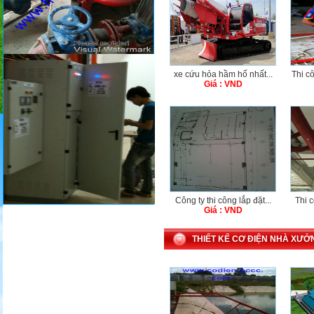
xe cứu hỏa hầm hố nhất...
Thi cô
Giá : VND
Công ty thi công lắp đặt...
Thi 
Giá : VND
THIẾT KẾ CƠ ĐIỆN NHÀ XƯỞN