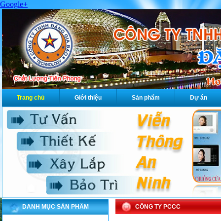
Google+
Trang chủ
Giới thiệu
Sản phẩm
Dự án
DANH MỤC SẢN PHẨM
CÔNG TY PCCC