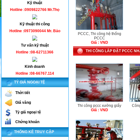
Kỹ thuật
Hotline :0909822766 Mr.Thọ
Kỹ thuật thi công
Hotline :0973090044 Mr. Bảo
PCCC, Thi công hệ thống
PCCC
Giá : VND
Tư vấn kỹ thuật
THI CÔNG LẮP ĐẶT PCCC N
Hotline :08-62711366
Kinh doanh
Hotline :08-66767.114
TỶ GIÁ NGOẠI TỆ
Thời tiết
Giá vàng
Thi công pccc xưởng giấy
Công 
Giá : VND
Tỷ giá ngoại tệ
Chứng khoán
THỐNG KÊ TRUY CẬP