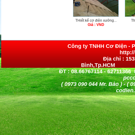
THiết kế cơ điện xưởng...
Th
Giá : VND
Công ty TNHH Cơ 
http:
Địa chỉ : 15
Bình,Tp.HCM h
ĐT : 08.66767114 - 62711366 
pccc
( 0973 090 044 Mr. Bảo )
codien