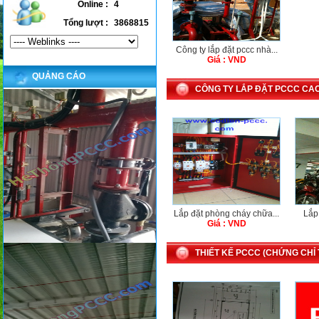
Online :
4
Tổng lượt :
3868815
Công ty lắp đặt pccc nhà...
Giá : VND
QUẢNG CÁO
CÔNG TY LẮP ĐẶT PCCC CA
Lắp đặt phòng cháy chữa...
Lắp 
Giá : VND
THIẾT KẾ PCCC (CHỨNG CHỈ T