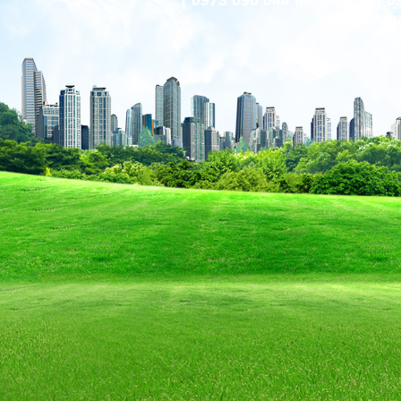
( 0973 090 044 Mr. Bảo )
codien