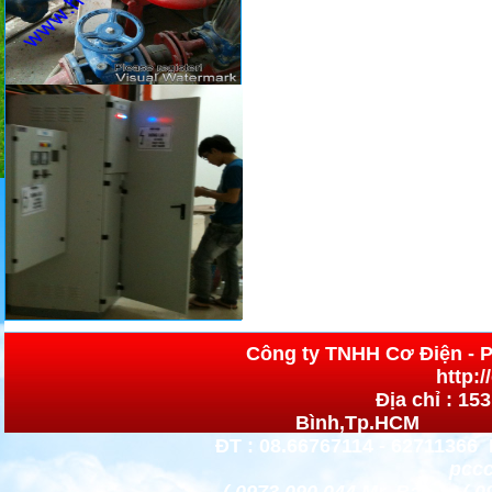
Công ty TNHH Cơ 
http:
Địa chỉ : 15
Bình,Tp.HCM h
ĐT : 08.66767114 - 62711366 
pccc