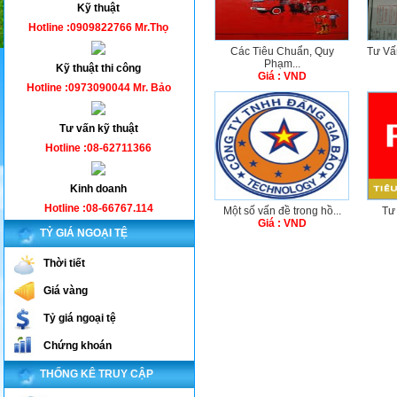
Kỹ thuật
Hotline :0909822766 Mr.Thọ
Các Tiêu Chuẩn, Quy
Tư Vấn
Phạm...
Kỹ thuật thi công
Giá : VND
Hotline :0973090044 Mr. Bảo
Tư vấn kỹ thuật
Hotline :08-62711366
Kinh doanh
Hotline :08-66767.114
Một số vấn đề trong hồ...
Tư
Giá : VND
TỶ GIÁ NGOẠI TỆ
Thời tiết
Giá vàng
Tỷ giá ngoại tệ
Chứng khoán
THỐNG KÊ TRUY CẬP